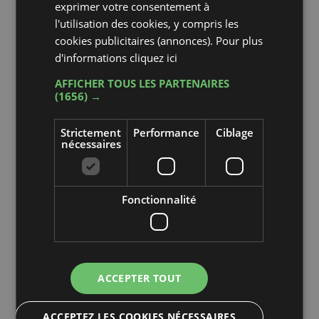
exprimer votre consentement à
poisson bleu de l’Adriatique, toujours
l'utilisation des cookies, y compris les
d’une extrême fraîcheur, à la célèbre
cookies publicitaires (annonces). Pour plus
piadina romagnole.
d'informations
cliquez ici
AFFICHER TOUS LES PARTENAIRES
(1656) →
Strictement
Performance
Ciblage
nécessaires
Fonctionnalité
ACCEPTER TOUT
ACCEPTEZ LES COOKIES NÉCESSAIRES