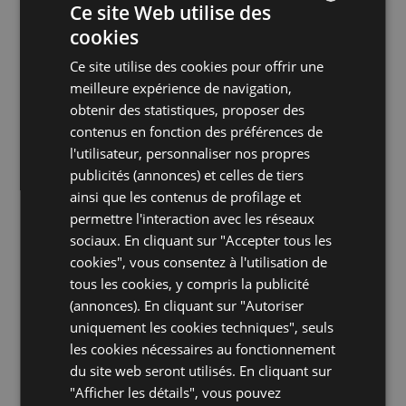
Ce site Web utilise des
connue pour être une destination
cookies
privilégiée des cyclistes pour les services
ITALIAN
spécialisés qu’elle propose et pour les
Ce site utilise des cookies pour offrir une
ENGLISH
nombreuses manifestations de
meilleure expérience de navigation,
GERMAN
cyclotourisme internationales qui se
obtenir des statistiques, proposer des
contenus en fonction des préférences de
déroulent dans son magnifique arrière-
FRENCH
l'utilisateur, personnaliser nos propres
pays.
RUSSIAN
publicités (annonces) et celles de tiers
Son atmosphère calme et détendue en fait
ainsi que les contenus de profilage et
permettre l'interaction avec les réseaux
un lieu idéal aussi pour les familles avec
sociaux. En cliquant sur "Accepter tous les
enfants, qui y trouvent tous les services qui
cookies", vous consentez à l'utilisation de
leur sont réservés pour passer le meilleur
tous les cookies, y compris la publicité
séjour à la mer qui soit. Les restaurants
(annonces). En cliquant sur "Autoriser
typiques se succèdent le long du
Port-
uniquement les cookies techniques", seuls
canal de Cesenatico
et proposent des
les cookies nécessaires au fonctionnement
dégustations de la meilleure cuisine
du site web seront utilisés. En cliquant sur
traditionnelle de la mer, des plats de
"Afficher les détails", vous pouvez