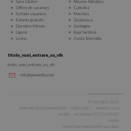
Sans Gluten
Misano Adriatico
Offres de vacances
Cattolica
Forfaits vacances
Marches
Enfants gratuits
Giulianova
Dernière Minute
Sardaigne
Ligurie
Baja Sardinia
Loano
Costa Smeralda
titolo_vuoi_entrare_su_vih
testo_vuoi_entrare_su_vih
info@piumedia.com
CookieScriptConsent
4
CookieScript
semaines
.vacancesitaliehotel.com
© copyrights 2026
2 jours
protection de la confidentialité
cookie policy
données sul la
société
vat number 02195340407
credits
rivedi le tue impostazioni sui cookie