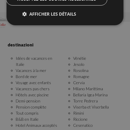
AFFICHER LES DÉTAILS
Strictement nécessaires
Performance
destinazioni
Ciblage
Fonctionnalité
Les cookies strictement nécessaires habilitent des
Idées de vacances en
Vénétie
fonctionnalités de base du site Web telles que la
Italie
Jesolo
connexion des utilisateurs et la gestion des comptes.
Le site Web ne peut pas être utilisé correctement
Vacances à la mer
Rosolina
sans les cookies strictement nécessaires.
Bord de mer
Romagne
Voyage avec enfants
Cervia
Nom
Fournisseur / Domaine
Expiration
Vacances pas chers
Milano Marittima
epuModal
.vacancesitaliehotel.com
1 semaine
Hôtels avec piscine
Bellaria Igea Marina
PHPSESSID
Session
PHP.net
Demi-pension
Torre Pedrera
www.vacancesitaliehotel.com
Pension complète
Viserba et Viserbella
Tout compris
Rimini
B&B en Italie
Riccione
Hotel Animaux acceptés
Cesenatico