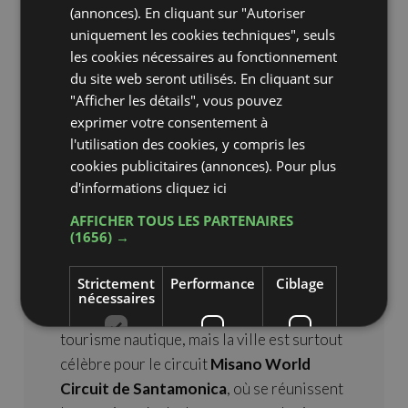
famille
, chaque année Misano Adriatico
(annonces). En cliquant sur "Autoriser
uniquement les cookies techniques", seuls
attire aussi de très nombreux sportifs qui
les cookies nécessaires au fonctionnement
participent aux manifestations et
du site web seront utilisés. En cliquant sur
évènements qui se déroulent dans cette
"Afficher les détails", vous pouvez
petite ville et ses alentours.
exprimer votre consentement à
l'utilisation des cookies, y compris les
Les
offres des hôtels
sont nombreuses et
cookies publicitaires (annonces). Pour plus
variées; ils proposent des séjours avec des
d'informations
cliquez ici
services complets pour les familles comme
AFFICHER TOUS LES PARTENAIRES
pour personnes en quête de vacances à
(1656) →
l’enseigne du sport et de l’activité physique.
Strictement
Performance
Ciblage
On trouve en effet à Misano la très belle
nécessaires
Marina de Portoverde
, fleuron du
tourisme nautique, mais la ville est surtout
célèbre pour le circuit
Misano World
Fonctionnalité
Circuit de Santamonica
, où se réunissent