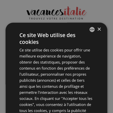
×
Hôtel
Destinations
Vacances
Ce site Web utilise des
cookies
ITALIAN
Les hôtels de Misano
Ce site utilise des cookies pour offrir une
ENGLISH
meilleure expérience de navigation,
Adriatico
GERMAN
obtenir des statistiques, proposer des
contenus en fonction des préférences de
FRENCH
Choisissez et réservez !
l'utilisateur, personnaliser nos propres
RUSSIAN
publicités (annonces) et celles de tiers
Misano Adriatico
se trouve exactement à
ainsi que les contenus de profilage et
mi-chemin entre les stations balnéaires
permettre l'interaction avec les réseaux
réputées de Romagne, Riccione et
sociaux. En cliquant sur "Accepter tous les
Cattolica, 15 km au sud de Rimini.
cookies", vous consentez à l'utilisation de
Destination idéale pour des
vacances en
tous les cookies, y compris la publicité