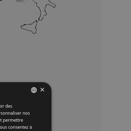
×
nir des
ITALIAN
ersonnaliser nos
ENGLISH
et permettre
GERMAN
 vous consentez à