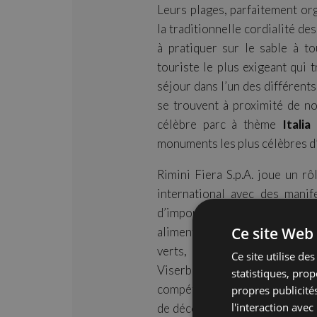
Leurs plages, parfaitement org
la traditionnelle cordialité d
à pratiquer sur le sable à t
touriste le plus exigeant qui
séjour dans l’un des différents
se trouvent à proximité de no
célèbre parc à thème
Italia 
monuments les plus célèbres d’I
Rimini Fiera S.p.A. joue un r
international avec des manif
d’importants secteurs écon
Ce site Web 
alimentaires, boissons et bie
verts, la Technologie et le D
Ce site utilise de
Viserba, au bord de mer, accuei
statistiques, pro
compétition sportive internat
propres publicités
l'interaction avec
de découvrir les potentiels te