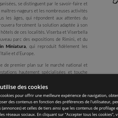
anisées, se distinguent par le savoir-faire et
es maîtres-nageurs et les nombreuses activités
ous les âges, qui répondent aux attentes du
 trouvera forcément la solution adaptée à son
 hôtels de ces localités. Viserba et Viserbella
uveau parc des expositions de Rimini, et du
in Miniatura
, qui reproduit fidèlement les
talie et d’Europe.
ôle de premier plan sur le marché national et
estations hautement spécialisées et touche
omiques comme le Bien-être, les Produits
utilise des cookies
ns de consommation, l’Écologie et les Espaces
ivertissement, le Tourisme et le Transport.
s cookies pour offrir une meilleure expérience de navigation, obte
lle chaque année le Beach Tchoukball Festival,
poser des contenus en fonction des préférences de l'utilisateur, p
ionale de beach-tchoukball née de la volonté
 (annonces) et celles de tiers ainsi que les contenus de profilage 
 les réseaux sociaux. En cliquant sur "Accepter tous les cookies",
chniques et éducatifs du tchoukball en version