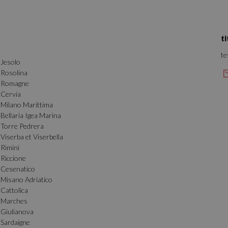
Strictement nécessaires
Performance
Ciblage
Fonctionnalité
nt nécessaires habilitent des fonctionnalités de base du site Web telles que la connexion
s. Le site Web ne peut pas être utilisé correctement sans les cookies strictement nécess
t
Fournisseur / Domaine
Expiration
Description
te
.vacancesitaliehotel.com
1 semaine
Jesolo
Rosolina
Session
Cookie generato da applicazioni bas
PHP.net
PHP. Si tratta di un identificatore ge
www.vacancesitaliehotel.com
Romagne
mantenere le variabili di sessione 
Cervia
è un numero generato in modo casua
viene utilizzato può essere specifico 
Milano Marittima
buon esempio è mantenere uno stat
Bellaria Igea Marina
utente tra le pagine.
Torre Pedrera
nt
4
Questo cookie viene utilizzato dal s
CookieScript
Viserba et Viserbella
semaines
Script.com per ricordare le preferen
.vacancesitaliehotel.com
2 jours
cookie dei visitatori. È necessario ch
Rimini
cookie di Cookie-Script.com funzion
Riccione
.vacancesitaliehotel.com
55
Questo cookie è associato ai siti ch
Cesenatico
secondes
Tag Manager per caricare altri script
Misano Adriatico
pagina. Laddove viene utilizzato, p
considerato come strettamente nece
Cattolica
di esso, altri script potrebbero non
Marches
correttamente. La fine del nome è
che è anche un identificatore per u
Giulianova
Analytics associato.
Sardaigne