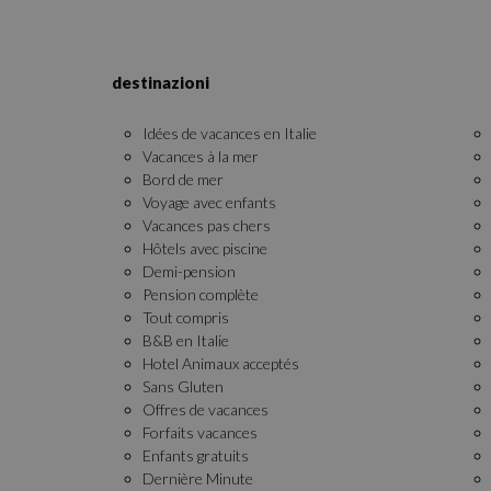
Les cookies stricteme
la gestion des compte
destinazioni
Nom
epuModal
Idées de vacances en Italie
Vacances à la mer
PHPSESSID
Bord de mer
Voyage avec enfants
Vacances pas chers
Hôtels avec piscine
Demi-pension
CookieScriptConse
Pension complète
Tout compris
B&B en Italie
_dc_gtm_UA-
Hotel Animaux acceptés
29069540-43
Sans Gluten
Offres de vacances
Forfaits vacances
Enfants gratuits
Dernière Minute