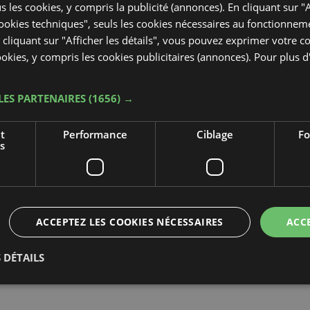
ous les cookies, y compris la publicité (annonces). En cliquant sur "
réer une manifestation internationale où se
okies techniques", seuls les cookies nécessaires au fonctionnem
out âge, du champion du monde au débutant.
En cliquant sur "Afficher les détails", vous pouvez exprimer votre
cookies, y compris les cookies publicitaires (annonces). Pour plus 
l Festival est celle qui reflète le plus les
kball, où la compétition, toujours vraie et
’envie de jouer et de s’amuser que du désir de
LES PARTENAIRES
(1656) →
ulent sur les plages de Viserba di Rimini sur
s sur près de 1 km de plage, comprenant les
t
Performance
Ciblage
Fo
s
indo et Bahia Rico’s Café.
ACCEPTEZ LES COOKIES NÉCESSAIRES
ACC
 DÉTAILS