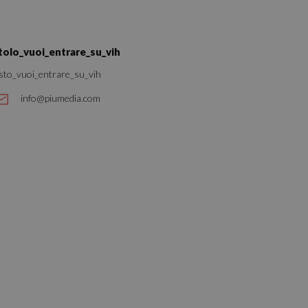
 des utilisateurs et
aires.
itolo_vuoi_entrare_su_vih
sto_vuoi_entrare_su_vih
info@piumedia.com
ate sul linguaggio
nerico utilizzato per
utente. Normalmente
le, il modo in cui
per il sito, ma un
o di accesso per un
ervizio Cookie-
ze di consenso sui
e il banner dei
i correttamente.
e utilizzano Google
 e codice in una
uò essere
ssario poiché senza
 funzionare
 un numero univoco
n account Google