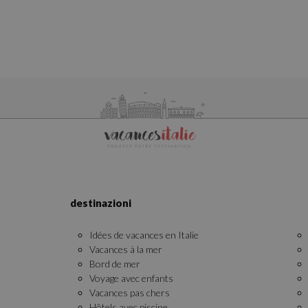
Les cookies stricteme
la gestion des compte
Nom
epuModal
PHPSESSID
CookieScriptConse
destinazioni
Idées de vacances en Italie
_dc_gtm_UA-
29069540-43
Vacances à la mer
Bord de mer
Voyage avec enfants
Vacances pas chers
Hôtels avec piscine