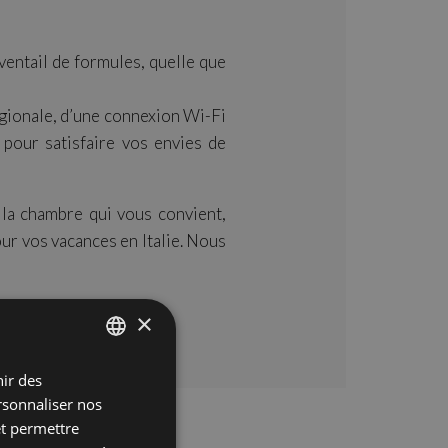
éventail de formules, quelle que
égionale, d’une connexion Wi-Fi
 pour satisfaire vos envies de
 la chambre qui vous convient,
ur vos vacances en Italie. Nous
×
nir des
ITALIAN
ersonnaliser nos
ENGLISH
et permettre
GERMAN