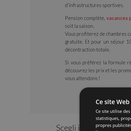
d’infrastructures sportives.
Pension complète,
vacances p
soit la saison.
Vous profiterez de chambres co
gratuite. Et pour un séjour 1
décontraction totale.
Si vous préférez la formule r
découvrez les prix et les prom
vous attendons !
Ce site Web 
Ce site utilise de
statistiques, pro
propres publicités
Scegli il tuo hotel
pref