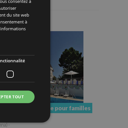
 vous consentez à
Autoriser
FRENCH
ent du site web
RUSSIAN
 consentement à
d'informations
nctionnalité
EPTER TOUT
Village pour familles
na) -