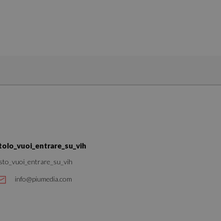
 des utilisateurs et
aires.
ate sul linguaggio
nerico utilizzato per
utente. Normalmente
le, il modo in cui
per il sito, ma un
o di accesso per un
ervizio Cookie-
ze di consenso sui
itolo_vuoi_entrare_su_vih
e il banner dei
i correttamente.
sto_vuoi_entrare_su_vih
e utilizzano Google
 e codice in una
info@piumedia.com
uò essere
ssario poiché senza
 funzionare
 un numero univoco
n account Google