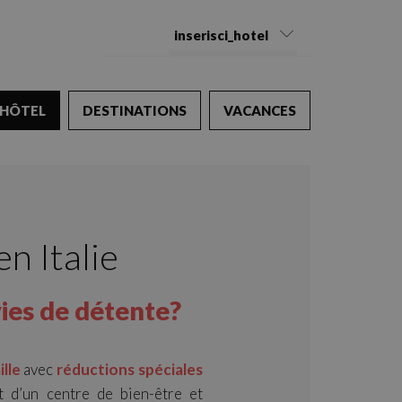
inserisci_hotel
HÔTEL
DESTINATIONS
VACANCES
n Italie
vies de détente?
ille
avec
réductions spéciales
t d’un centre de bien-être et